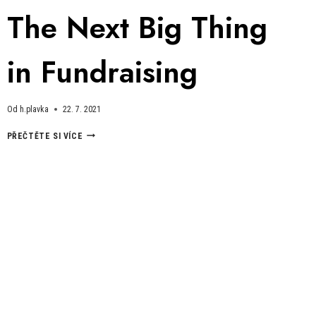
The Next Big Thing
in Fundraising
Od
h.plavka
22. 7. 2021
THE
PŘEČTĚTE SI VÍCE
NEXT
BIG
THING
IN
FUNDRAISING