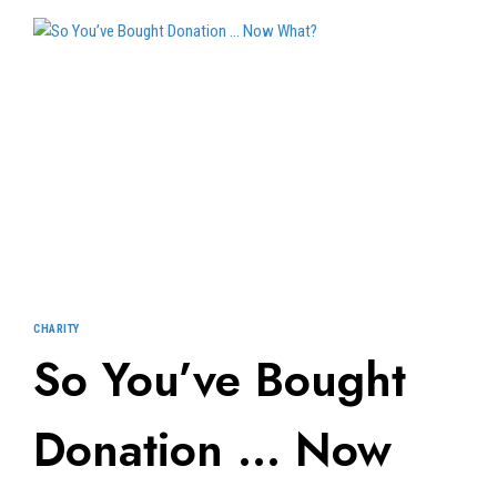
RULE
THE
WORLD?
CHARITY
So You’ve Bought
Donation … Now