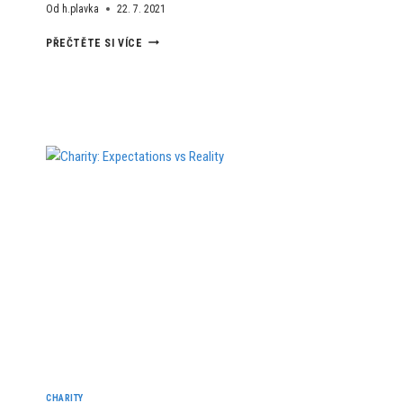
Od
h.plavka
22. 7. 2021
THE
PŘEČTĚTE SI VÍCE
HISTORY
OF
DONATION
TOLD
CHARITY