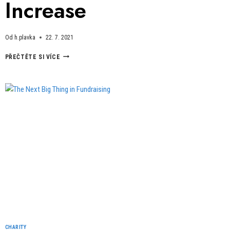
Increase
Od
h.plavka
22. 7. 2021
GRANT
PŘEČTĚTE SI VÍCE
DISTRIBUTIONS
CONTINUE
TO
INCREASE
CHARITY