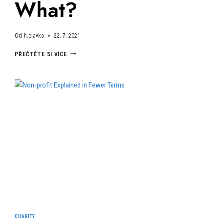
What?
Od
h.plavka
22. 7. 2021
SO
PŘEČTĚTE SI VÍCE
YOU’VE
BOUGHT
DONATION
…
NOW
WHAT?
CHARITY