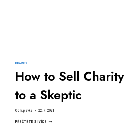
CHARITY
How to Sell Charity
to a Skeptic
Od
h.plavka
22. 7. 2021
HOW
PŘEČTĚTE SI VÍCE
TO
SELL