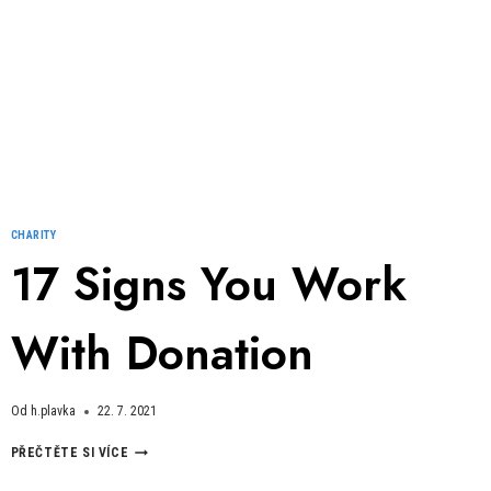
CHARITY
17 Signs You Work
With Donation
Od
h.plavka
22. 7. 2021
17
PŘEČTĚTE SI VÍCE
SIGNS
YOU