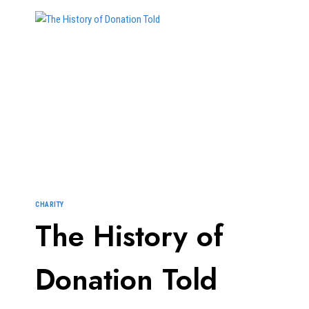
CHARITY
TO
A
SKEPTIC
CHARITY
The History of
Donation Told