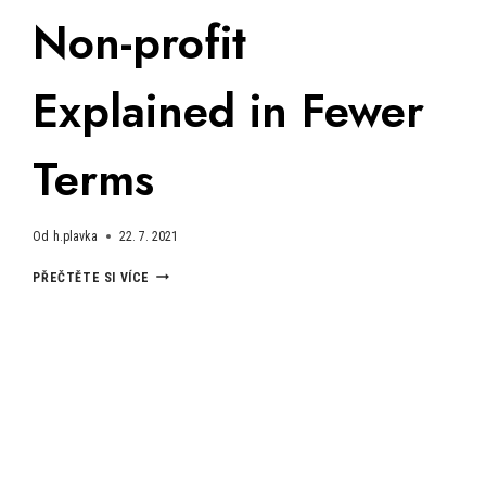
Non-profit
Explained in Fewer
Terms
Od
h.plavka
22. 7. 2021
NON-
PŘEČTĚTE SI VÍCE
PROFIT
EXPLAINED
IN
FEWER
TERMS